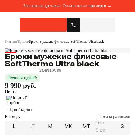
Бесплатная доставка. Оплата после примерки →
Вход
Закрыть
Категории товаров
Слои
Номер телефона *
Каталог
Костюмы
Базовый
Главная
/
Брюки
/
Брюки мужские флисовые SoftThermo Ultra black
Доставка
Пароль *
Брюки мужские флисовые
Куртки
Средний
Добавлен в корзину
SoftThermo Ultra black
Оплата
28.4PMDUB6
Брюки
Верхний
Войти
Лучшая цена
Обмен и возврат
9 990 руб.
Цвет:
Жилеты
О нас
Черный карбон
Термобелье
Регистрация
Новости
Размер:
Таблица размеров
One
L
LT
M
MK
MT
S
Size
Футболки
Блог