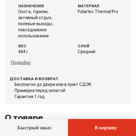
НАЗНАЧЕНИЕ
МАТЕРИАЛ
Подписаться
Охота, туризм,
Polartec Thermal Pro
Головные уборы
Где купить
на рассылку
активный отдых,
полевые выходы,
повседневное
Перчатки
Оптовикам
Никакого спама. Только новые коллекции, полезные
использование
статьи, обзоры технологий и выгодные предложения.
ВЕС
СЛОЙ
Электронная почта
Сотрудничество
Носки
464 г
Средний
Подробно
Распродажа
Подарочная карта
ДОСТАВКА И ВОЗВРАТ
Бесплатно до двери или в пункт СДЭК
Контакты
8 (812) 237-33-10
Я ознакомлен(а) с
Правилами обработки персональных
Смотреть все
Примерка перед оплатой
данных
и даю
Согласие на обработку персональных
Гарантия 1 год
данных
sales@sinagear.com
Типы охоты
Забыли пароль?
Восстановить
О товаре
Написать в Телеграм
Охота на номере
Быстрый заказ
В корзину
Проблемы с авторизацией?
Свяжитесь с нами
ОПИСАНИЕ
МАТЕРИАЛЫ
ХАРАКТЕРИСТИКИ
ОСОБЕННОСТИ КРОЯ
П